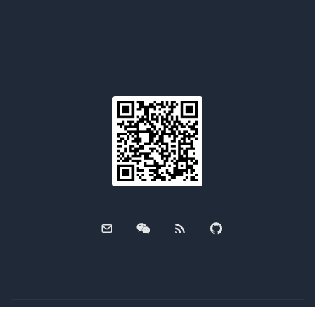
Email
WeChat
RSS
GitHub