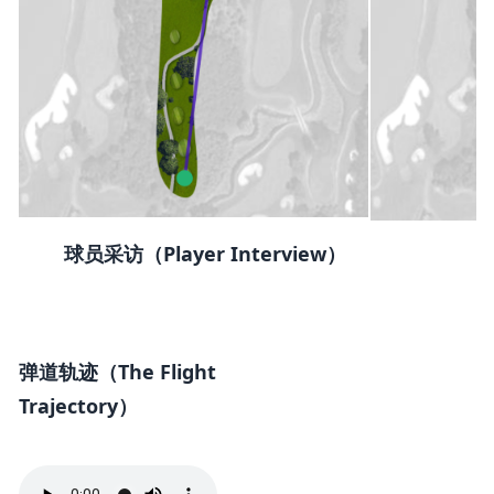
球员采访（Player Interview）
弹道轨迹（The Flight
Trajectory）